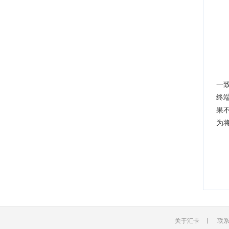
秘
三
秘
一
终
果
为
关于汇卡
丨
联