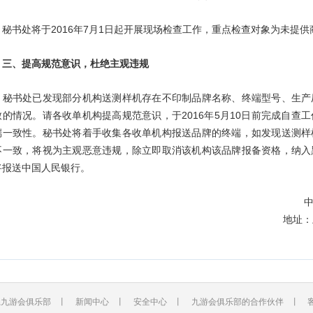
书处将于2016年7月1日起开展现场检查工作，重点检查对象为未提供
、提高规范意识，杜绝主观违规
书处已发现部分机构送测样机存在不印制品牌名称、终端型号、生产
致的情况。请各收单机构提高规范意识，于2016年5月10日前完成自查
端一致性。秘书处将着手收集各收单机构报送品牌的终端，如发现送测样
不一致，将视为主观恶意违规，除立即取消该机构该品牌报备资格，纳入
将报送中国人民银行。
中国
地址：上
系九游会俱乐部
丨
新闻中心
丨
安全中心
丨
九游会俱乐部的合作伙伴
丨 客