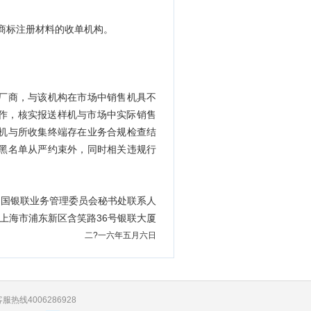
商标注册材料的收单机构。
厂商，与该机构在市场中销售机具不
工作，核实报送样机与市场中实际销售
机与所收集终端存在业务合规检查结
黑名单从严约束外，同时相关违规行
银联业务管理委员会秘书处联系人
海市浦东新区含笑路36号银联大厦
二?一六年五月六日
服热线4006286928