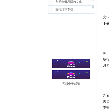
九游会俱乐部的文化
支付结算专栏
为
文
下
一
前
称
成
月
二
客服电子邮箱
根
外
关
本收