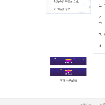
九游会俱乐部的文化
1、
支付结算专栏
2
作
3
4
客服电子邮箱
关于汇卡
丨
联