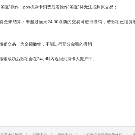
“签退”操作：pos机刷卡消费后若操作“签退”将无法找到原交易；
、资金未结算：未超过当天24:00点前的交易可进行撤销，若款项已结
；
、撤销交易：为全额撤销，不能进行部分金额的撤销；
、撤销成功后款项会在24小时内返回到持卡人账户中。
系九游会俱乐部
丨
新闻中心
丨
安全中心
丨
九游会俱乐部的合作伙伴
丨 客