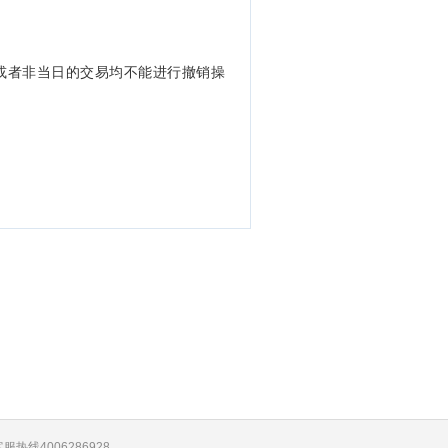
算或者非当日的交易均不能进行撤销操
服热线4006286928