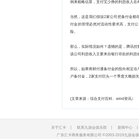
例来粗略估算，支付宝少挣的利息收入在40
当然，这是我们假设2家公司把备付金都
付金的管理必然对流动性要求高，支付公
险。
那么，实际情况如何？遗憾的是，腾讯控
该公司利息收入主要来自银行存款的利息收
所以，如果将财付通备付金的投向框定在
户备付金，2家支付巨头一个季度大概损失的
(文章来源：综合支付百科、wind资讯）
关于汇卡
丨
联系九游会俱乐部
丨
新闻中心
©
广东汇卡商务服务有限公司
2003-2019九