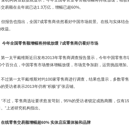
机构调查数据就显示，今年全国零售业零售额增幅将持续放缓，相较前两
售交易额在去年就已达1.3万亿，增幅已超60%。
报告也指出，全国7成零售商依然看好中国市场前景。在线与实体结合
的收益。
今年全国零售额增幅将持续放缓 7成零售商仍看好市场
一太平戴维斯近日发布2013年零售商调查报告显示，今年中国零售市
10个百分点，中国零售市场整体增幅放缓，市场竞争加剧，运营挑战增加
过第一太平戴维斯对约100家零售商进行调查，结果也显示，多数零售
%的受访者表示2013年仍将“积极”扩张店铺。
不过，零售商选址要求愈发苛刻，95%的受访者锁定成熟商圈，仅有1
目。”上述研究机构指出。
在线零售交易额增幅超60% 实体店应重体验和品牌