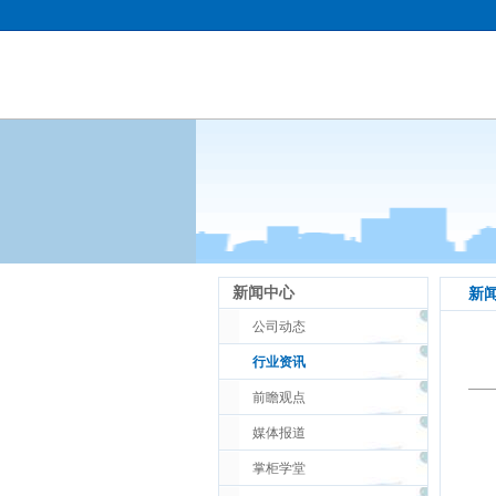
新闻中心
新
公司动态
行业资讯
前瞻观点
媒体报道
在
掌柜学堂