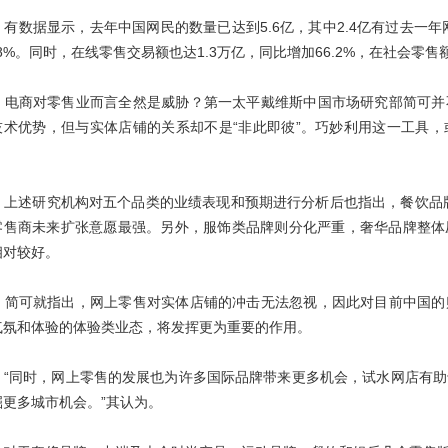
数据显示，去年中国网民的数量已达到5.6亿，其中2.4亿有过去一年网
.8%。同时，在线零售交易额也达1.3万亿，同比增加66.2%，在社会零售额
商对零售业而言全然是威胁？第一太平戴维斯中国市场研究部简可并
技术优势，但与实体店铺的关系却不是“非此即彼”。巧妙利用这一工具
。
述研究机构对五个品类的业绩表现和预期进行分析后也指出，餐饮品牌对
零售商未来扩张意愿最强。另外，服饰类品牌则分化严重，奢华品牌整体
相对较好。
可就指出，网上零售对实体店铺的冲击无法忽视，因此对目前中国的
气氛和体验的体验类业态，将发挥更为重要的作用。
同时，网上零售的发展也为许多国际品牌带来更多机会，试水网店有助
掘更多城市机会。”其认为。