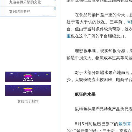
京新发地批发市场的最短距离和最
九游会俱乐部的文化
支付结算专栏
在食品污染日益严重的今天，
处于需大于供的状况。三年前，
阿
台。但由于当时条件较为苛刻，这
宝
也在这个广阔的平台继续发力。
理想很丰满，现实却很骨感，
输途中损失大、物流成本过高等问
对于大部分新疆水果产地而言
少，大规模物流比较困难，电商平
疯狂的水果
客服电子邮箱
以特色林果产品特色产品为代
8月5日阿里巴巴旗下的
聚划算
的“汇聚新疆”活动；三天后，京东