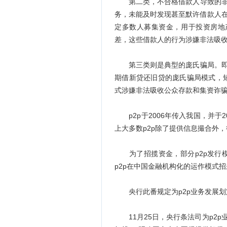
第二类，不合格借款人导致的非法
务，未能及时发现甚至默许借款人在
定多数人募集资金，用于投资房地
差，这些借款人的行为涉嫌非法吸
第三类则是典型的庞氏骗局。即个
期借新贷还旧贷的庞氏骗局模式，
式涉嫌非法吸收公众存款和集资诈
p2p于2006年传入我国，并于
上大多数p2p除了提供信息撮合外
为了招揽资金，部分p2p发行模
p2p在中国金融机构化的运作模式
央行此番规定为p2p业务发展划定
11月25日，央行条法司为p2p