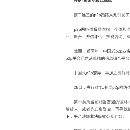
理财-资金池模式触线
接二连三的p2p跑路风潮引发了
p2p网络借贷原本指，个体和个
互、撮合、资信评估、投资咨询、法
然而，近两年，中国式p2p业务
p2p平台已然从单纯的信息撮合平
中国式p2p变异，再加之目前尚无
25日，央行对“以开展p2p网络
第一类为当前相当普遍的理财-资
放贷人，或者先归集资金、再寻找
下，平台涉嫌非法吸收公众存款。