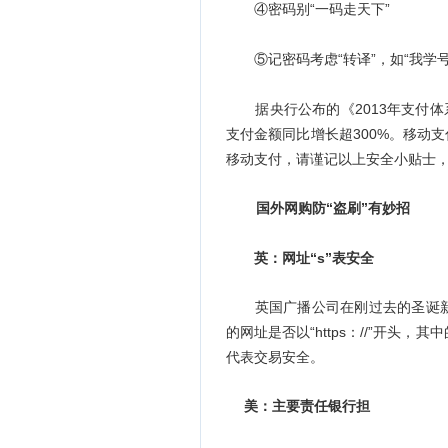
④密码别“一码走天下”
⑤记密码考虑“转译”，如“我学号
据
央行公布的《2013年支付
支付金额同比增长超300%。移动
移动支付，请谨记以上安全小贴士
国外网购防“盗刷”有妙招
英：网址“s”表安全
英国广播公司在刚过去的圣诞新
的网址是否以“https：//”开头
代表交易安全。
美：主要责任银行担