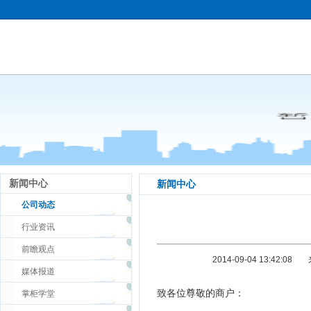
新闻中心
新闻中心
公司动态
行业资讯
前瞻观点
2014-09-04 13:42:08
媒体报道
致各位尊敬的商户：
掌柜学堂