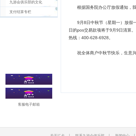
九游会俱乐部的文化
根据国务院办公厅放假通知，我司
支付结算专栏
9月8日中秋节（星期一）放假一天，
日的pos交易款项将于9月9日清
热线：400-628-6928。
祝全体商户中秋节快乐，生意兴
客服电子邮箱
关于汇卡
丨
联系九游会俱乐部
丨
新闻中心