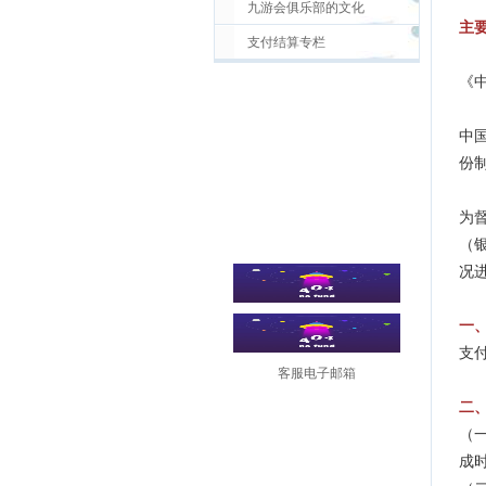
九游会俱乐部的文化
主
支付结算专栏
《
中
份
为
（
况
一
支
客服电子邮箱
二
（
成