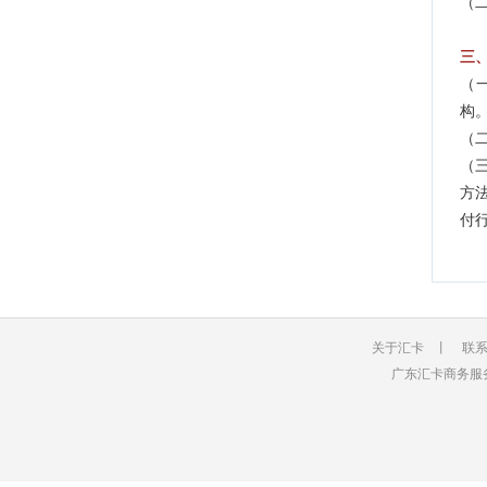
（
三
（
构
（
（
方
付
关于汇卡
丨
联
广东汇卡商务服