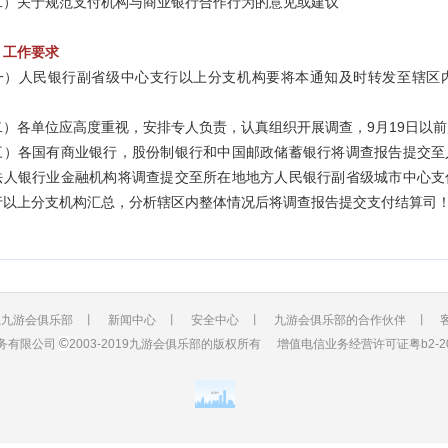
二）关于规范支付机构与商业银行合作行为的意见或建议
、工作要求
一）人民银行副省级中心支行以上分支机构要将本通知及时转发至辖区
。
二）各单位应高度重视，安排专人负责，认真组织开展调查，9月19日以
三）各国有商业银行，股份制银行和中国邮政储蓄银行将调查报告提交至
法人银行业金融机构将调查提交至所在地地方人民银行副省级城市中心支
行以上分支机构汇总，分析辖区内整体情况后将调查报告提交支付结算司
系九游会俱乐部
丨
新闻中心
丨
安全中心
丨
九游会俱乐部的合作伙伴
丨 客
©
务有限公司
2003-2019九游会俱乐部的版权所有
增值电信业务经营许可证粤b2-201